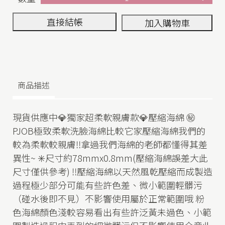
直接結帳
加入購物車
商品描述
現貨供應中💎獨家超柔軟親膚款💎壓縮海綿 ㊙️
PJOB極致柔軟洗臉海綿比較它家壓縮海綿我們的
較為柔軟較親膚‼️拿過我們海綿的老師都懂得其差
異性~ ✳️尺寸約78mmx0.8mm(壓縮海綿誤差大此
尺寸僅供參考) ‼️壓縮海綿以天然風乾壓縮而成製造
過程極少部分可能有些許色差、微小範圍輕髒污
（碰水後即不見）不影響使用屬於正常範圍哦 粉
色海綿顏色淺較容易看出有些許泛黃未過色、小範