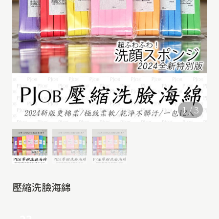
1
/
3
壓縮洗臉海綿
23