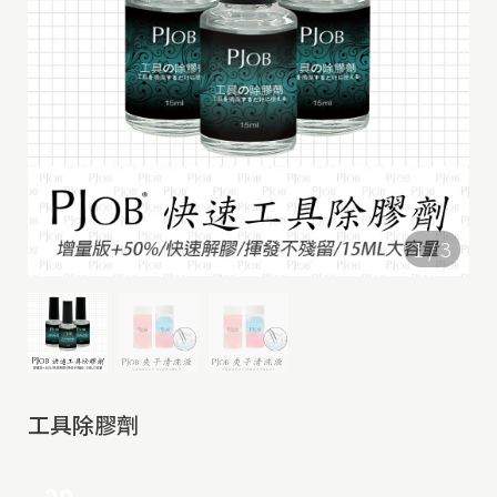
1
/
3
工具除膠劑
29