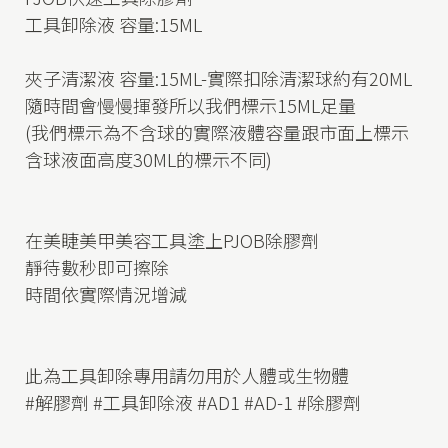
工具卸除液 容量:15ML
夾子清潔液 容量:15ML-實際扣除清潔球約有20ML
隨時間會慢慢揮發所以我們標示15ML足量
(我們標示為不含球的實際液體容量跟市面上標示
含球液面高度30ML的標示不同)
在美睫美甲美容工具塗上PJOB除膠劑
靜待數秒即可擦除
時間依實際情況增減
此為工具卸除專用請勿用於人體或生物體
#解膠劑 #工具卸除液 #AD1 #AD-1 #除膠劑