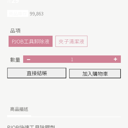
nt.
商品庫存
99,863
品項
PJOB工具卸除液
夾子清潔液
數量
直接結帳
加入購物車
商品描述
PJOB快速工具除膠劑