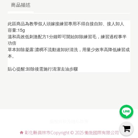
商品描述
此區商品為教學假人頭嫁接練習專用不得自接自卸、接人卸人
容量:15g
溫和高效低刺激配方1分鐘即可開始卸除練習毛，練習過程事半
功倍
草本卸除凝露:濃稠不流動速卸好清洗，用量少效率高降低練習成
本。
貼心提醒:卸除後需施行清潔去油步驟
服務條款及隱私政策
彰化縣員林市Copyright © 2025 働批國際有限公司