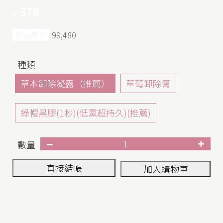
379
nt.
商品庫存
99,480
種類
草本卸除凝露（推薦）
草莓卸除膏
綠帽黑膠(1秒)(低熏超持久)(推薦)
數量
直接結帳
加入購物車