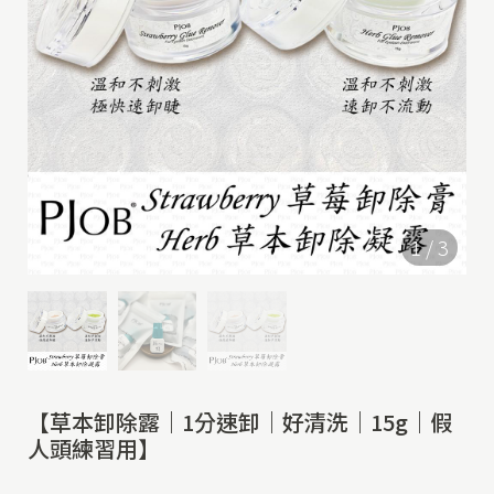
1
/
3
【草本卸除露｜1分速卸｜好清洗｜15g｜假
人頭練習用】