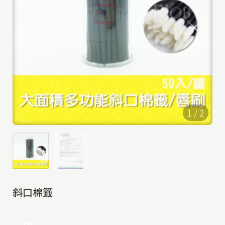
1
/
2
斜口棉籤
38