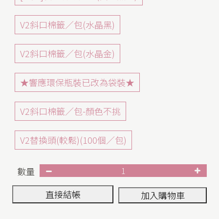
V2斜口棉籤／包(水晶黑)
V2斜口棉籤／包(水晶金)
★響應環保瓶裝已改為袋裝★
V2斜口棉籤／包-顏色不挑
V2替換頭(較鬆)(100個／包)
數量
直接結帳
加入購物車